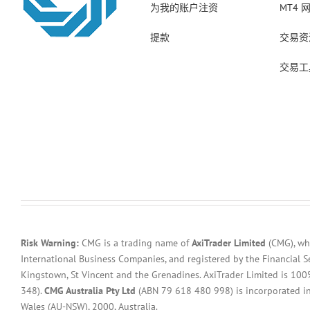
为我的账户注资
MT4 
提款
交易资
交易工
Risk Warning:
CMG is a trading name of
AxiTrader Limited
(CMG), whi
International Business Companies, and registered by the Financial S
Kingstown, St Vincent and the Grenadines. AxiTrader Limited is 1
348).
CMG Australia Pty Ltd
(ABN 79 618 480 998) is incorporated in A
Wales (AU-NSW), 2000, Australia.