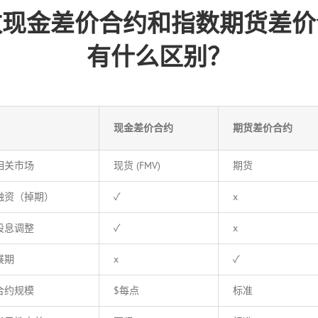
数现金差价合约和指数期货差价
有什么区别？
现金差价合约
期货差价合约
相关市场
现货 (FMV)
期货
融资（掉期）
✓
x
股息调整
✓
x
展期
x
✓
合约规模
$每点
标准