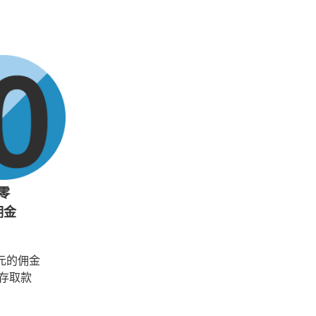
零
佣金
元的佣金
存取款