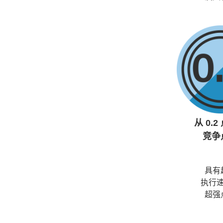
从 0.
竞争
具有
执行
超强