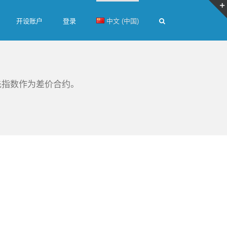
开设账户
登录
中文 (中国)
先指数作为差价合约。