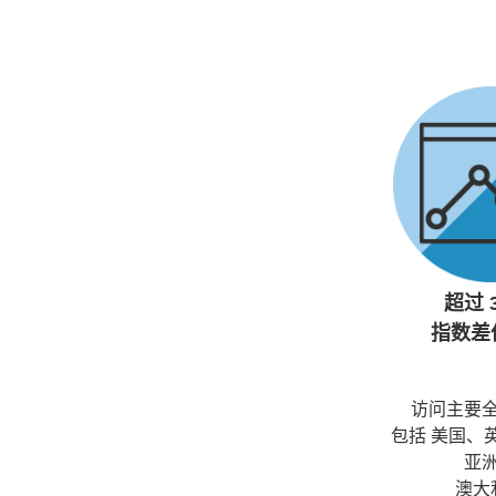
超过 
指数差
访问主要
包括 美国、
亚
澳大