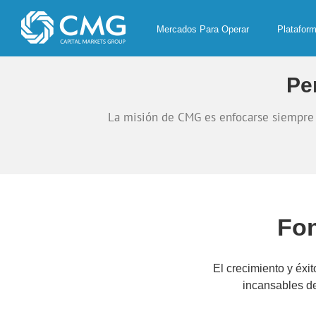
Skip
to
Mercados Para Operar
Platafor
content
Pe
La misión de CMG es enfocarse siempre en
Fon
El crecimiento y éx
incansables de