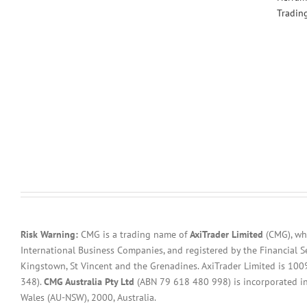
Tradin
Risk Warning:
CMG is a trading name of
AxiTrader Limited
(CMG), whi
International Business Companies, and registered by the Financial S
Kingstown, St Vincent and the Grenadines. AxiTrader Limited is 1
348).
CMG Australia Pty Ltd
(ABN 79 618 480 998) is incorporated in A
Wales (AU-NSW), 2000, Australia.