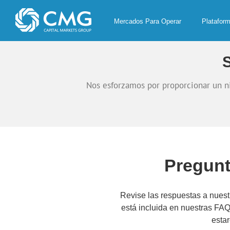
Skip
to
Mercados Para Operar
Platafor
content
Nos esforzamos por proporcionar un ni
Pregunt
Revise las respuestas a nuest
está incluida en nuestras FA
esta