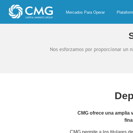
Skip
to
Mercados Para Operar
Platafor
content
Nos esforzamos por proporcionar un ni
Dep
CMG ofrece una amplia v
fin
CMG permite a los titulares de