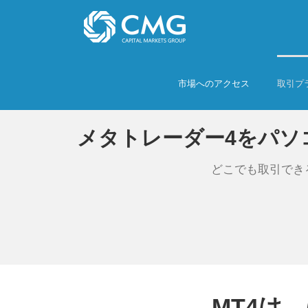
Skip
to
content
市場へのアクセス
取引プ
メタトレーダー4をパソコン
どこでも取引でき
MT4は